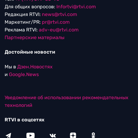
Для общих вопросов:
Infortvi@rtvi.com
Редакция RTVI:
news@rtvi.com
Маркетинг/PR:
pr@rtvi.com
Реклама RTVI:
adv-eu@rtvi.com
Партнерские материалы
Достойные новости
Мы в
Дзен.Новостях
и
Google.News
Уведомление об использовании рекомендательных
технологий
RTVI в соцсетях