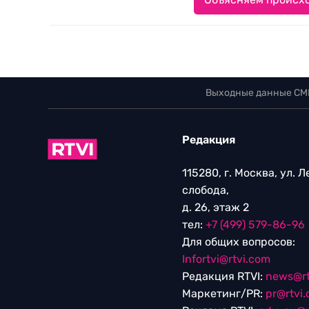
Выходные данные СМ
Редакция
115280, г. Москва, ул. 
слобода,
д. 26, этаж 2
тел:
+7 (499) 579-86-96
Для общих вопросов:
Infortvi@rtvi.com
Редакция RTVI:
news@rt
Маркетинг/PR:
pr@rtvi