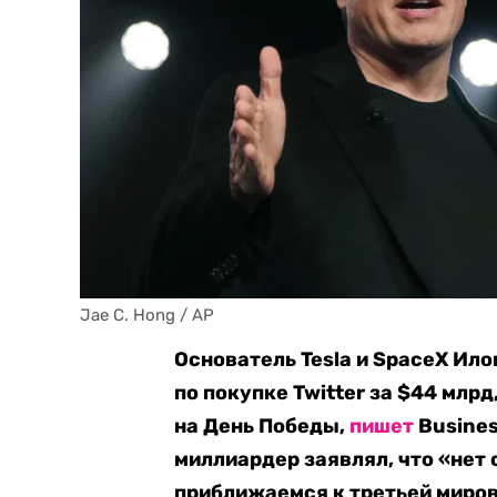
Jae C. Hong / AP
Основатель Tesla и SpaceX Ил
по покупке Twitter за $44 млр
на День Победы,
пишет
Busines
миллиардер заявлял, что «нет
приближаемся к третьей миров