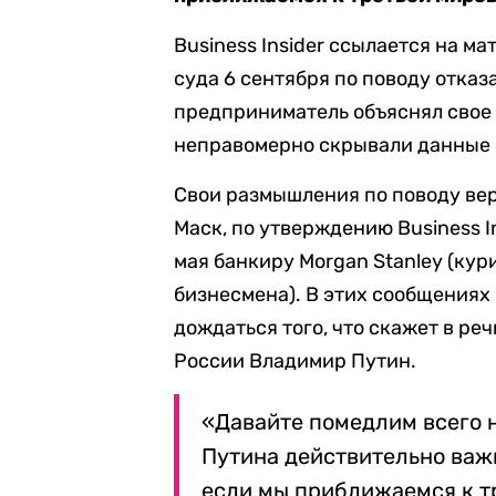
Business Insider ссылается на м
суда 6 сентября по поводу отказ
предприниматель объяснял свое 
неправомерно скрывали данные о
Свои размышления по поводу ве
Маск, по утверждению Business I
мая банкиру Morgan Stanley (ку
бизнесмена). В
этих сообщениях 
дождаться того, что скажет в р
России Владимир Путин.
«Давайте помедлим всего н
Путина действительно важн
если мы приближаемся к т