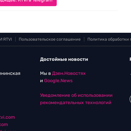
И RTVI
|
Пользовательское соглашение
|
Политика обработки
Достойные новости
Ленинская
Мы в
Дзен.Новостях
и
Google.News
Уведомление об использовании
рекомендательных технологий
vi.com
.com