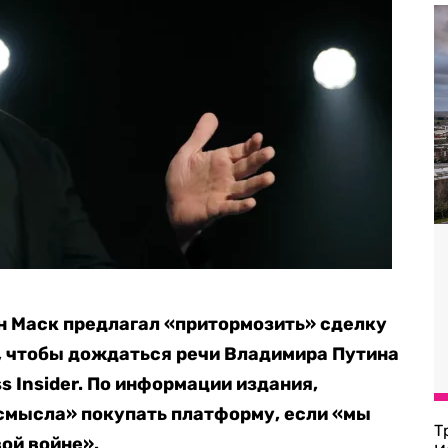
он Маск предлагал «притормозить» сделку
д, чтобы дождаться речи Владимира Путина
s Insider. По информации издания,
 смысла» покупать платформу, если «мы
Т
ой войне».