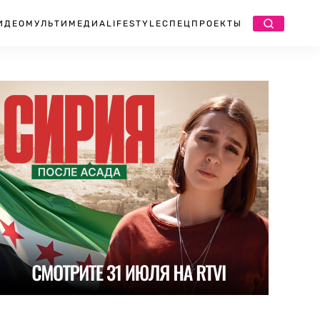
ИДЕО
МУЛЬТИМЕДИА
LIFESTYLE
СПЕЦПРОЕКТЫ