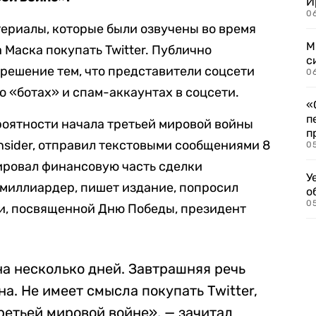
И
06
атериалы, которые были озвучены во время
М
а Маска покупать Twitter. Публично
с
решение тем, что представители соцсети
0
 «ботах» и спам-аккаунтах в соцсети.
«
п
роятности начала третьей мировой войны
п
nsider, отправил текстовыми сообщениями 8
0
рировал финансовую часть сделки
У
миллиардер, пишет издание, попросил
о
0
ечи, посвященной Дню Победы, президент
а несколько дней. Завтрашняя речь
а. Не имеет смысла покупать Twitter,
ретьей мировой войне», — зачитал