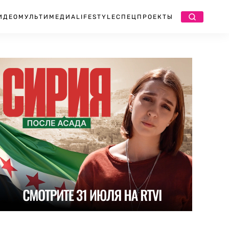
ИДЕО
МУЛЬТИМЕДИА
LIFESTYLE
СПЕЦПРОЕКТЫ