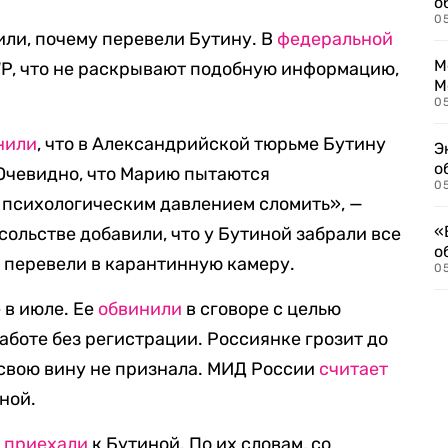
о
0
ли, почему перевели Бутину. В
федеральной
М
P, что не раскрывают подобную информацию,
М
05
нили
, что в Александрийской тюрьме Бутину
Э
о
Очевидно, что Марию пытаются
05
психологическим давлением сломить», —
«
сольстве добавили, что у Бутиной забрали все
о
в перевели в карантинную камеру.
05
 в июле. Ее
обвинили
в сговоре с целью
аботе без регистрации. Россиянке грозит до
 свою вину не признала. МИД России
считает
ной.
ы
приехали
к Бутиной. По их словам, со