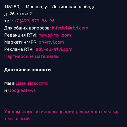
115280, г. Москва, ул. Ленинская слобода,
д. 26, этаж 2
тел:
+7 (499) 579-86-96
Для общих вопросов:
Infortvi@rtvi.com
Редакция RTVI:
news@rtvi.com
Маркетинг/PR:
pr@rtvi.com
Реклама RTVI:
adv-eu@rtvi.com
Партнерские материалы
Достойные новости
Мы в
Дзен.Новостях
и
Google.News
Уведомление об использовании рекомендательных
технологий