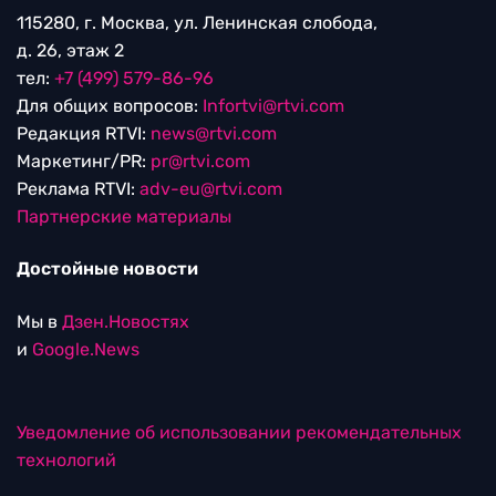
115280, г. Москва, ул. Ленинская слобода,
д. 26, этаж 2
тел:
+7 (499) 579-86-96
Для общих вопросов:
Infortvi@rtvi.com
Редакция RTVI:
news@rtvi.com
Маркетинг/PR:
pr@rtvi.com
Реклама RTVI:
adv-eu@rtvi.com
Партнерские материалы
Достойные новости
Мы в
Дзен.Новостях
и
Google.News
Уведомление об использовании рекомендательных
технологий