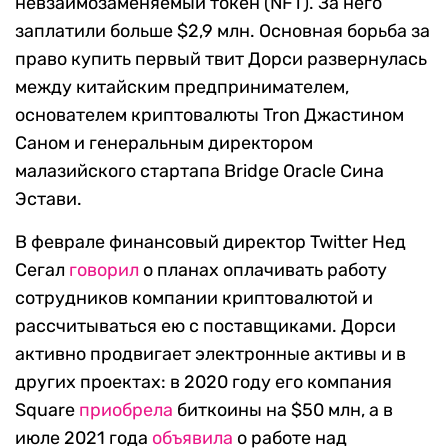
невзаимозаменяемый токен (NFT). За него
заплатили больше $2,9 млн. Основная борьба за
право купить первый твит Дорси развернулась
между китайским предпринимателем,
основателем криптовалюты Tron Джастином
Саном и генеральным директором
малазийского стартапа Bridge Oracle Сина
Эстави.
В феврале финансовый директор Twitter Нед
Сегал
говорил
о планах оплачивать работу
сотрудников компании криптовалютой и
рассчитываться ею с поставщиками. Дорси
активно продвигает электронные активы и в
других проектах: в 2020 году его компания
Square
приобрела
биткоины на $50 млн, а в
июле 2021 года
объявила
о работе над