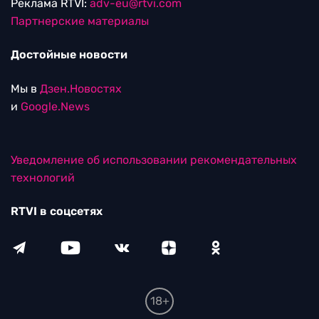
Реклама RTVI:
adv-eu@rtvi.com
Партнерские материалы
Достойные новости
Мы в
Дзен.Новостях
и
Google.News
Уведомление об использовании рекомендательных
технологий
RTVI в соцсетях
18+