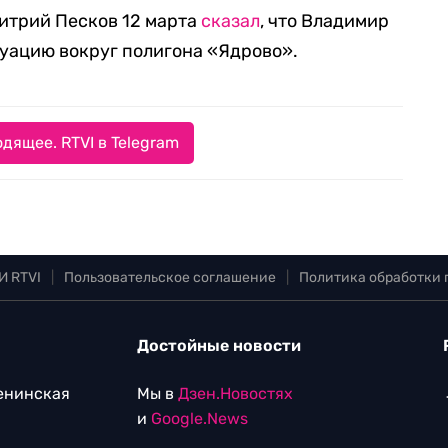
итрий Песков 12 марта
сказал
, что Владимир
уацию вокруг полигона «Ядрово».
дящее. RTVI в Telegram
И RTVI
|
Пользовательское соглашение
|
Политика обработки
Достойные новости
Ленинская
Мы в
Дзен.Новостях
и
Google.News