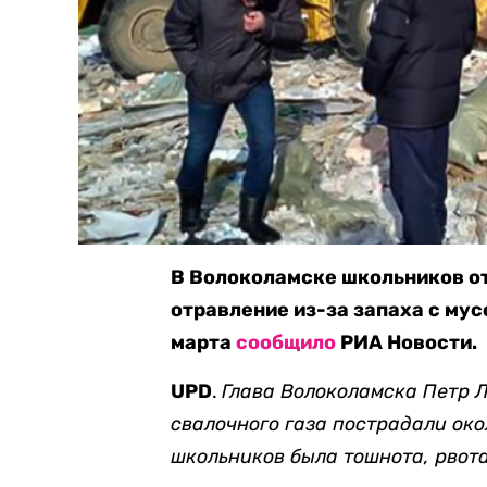
В Волоколамске школьников от
отравление из-за запаха с мус
марта
сообщило
РИА Новости.
UPD
.
Глава Волоколамска Петр 
свалочного газа пострадали окол
школьников была тошнота, рвота