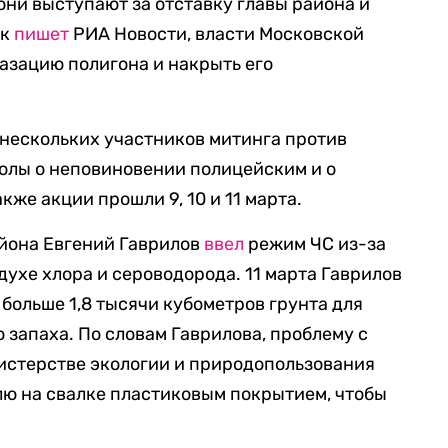
они выступают за отставку главы района и
ак
пишет
РИА Новости, власти Московской
азацию полигона и накрыть его
нескольких участников митинга против
колы о неповиновении полицейским и о
же акции прошли 9, 10 и 11 марта.
айона Евгений Гаврилов
ввел
режим ЧС из-за
ухе хлора и сероводорода. 11 марта Гаврилов
больше 1,8 тысячи кубометров грунта для
 запаха. По словам Гаврилова, проблему с
нистерстве экологии и природопользования
лю на свалке пластиковым покрытием, чтобы