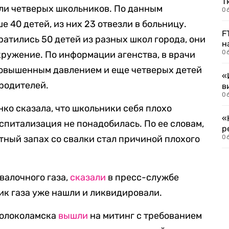
Т
ли четверых школьников. По данным
06
е 40 детей, из них 23 отвезли в больницу.
F
ратились 50 детей из разных школ города, они
н
06
кружение. По информации агенства, в врачи
повышенным давлением и еще четверых детей
«
родителей.
в
06
о сказала, что школьники себя плохо
«
оспитализация не понадобилась. По ее словам,
р
тный запах со свалки стал причиной плохого
06
валочного газа,
сказали
в пресс-службе
к газа уже нашли и ликвидировали.
Волоколамска
вышли
на митинг с требованием