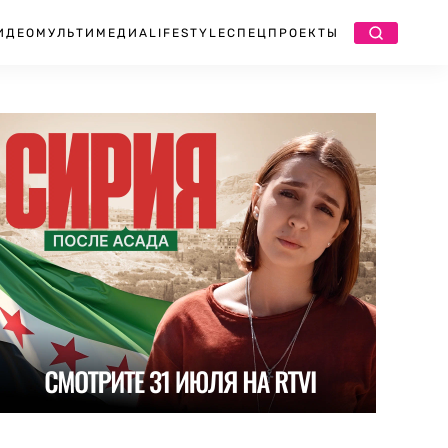
ИДЕО
МУЛЬТИМЕДИА
LIFESTYLE
СПЕЦПРОЕКТЫ