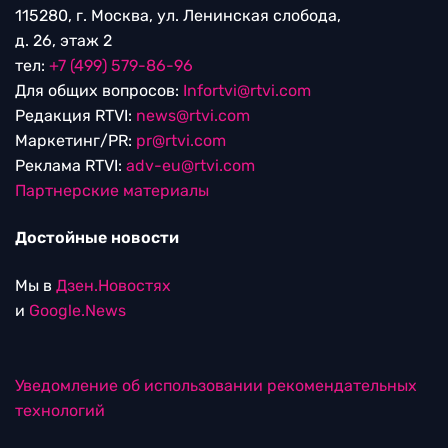
115280, г. Москва, ул. Ленинская слобода,
д. 26, этаж 2
тел:
+7 (499) 579-86-96
Для общих вопросов:
Infortvi@rtvi.com
Редакция RTVI:
news@rtvi.com
Маркетинг/PR:
pr@rtvi.com
Реклама RTVI:
adv-eu@rtvi.com
Партнерские материалы
Достойные новости
Мы в
Дзен.Новостях
и
Google.News
Уведомление об использовании рекомендательных
технологий