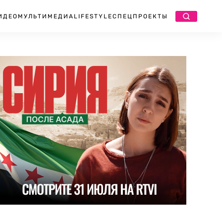
ИДЕО
МУЛЬТИМЕДИА
LIFESTYLE
СПЕЦПРОЕКТЫ