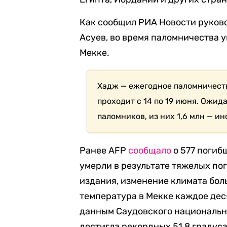
Как сообщил РИА Новости руков
Асуев, во время паломничества 
Мекке.
Хадж — ежегодное паломничеств
проходит с 14 по 19 июня. Ожида
паломников, из них 1,6 млн — и
Ранее AFP
сообщало
о 577 погиб
умерли в результате тяжелых по
издания, изменение климата боль
температура в Мекке каждое дес
данным Саудовского национально
достигла рекордных 51,8 градуса