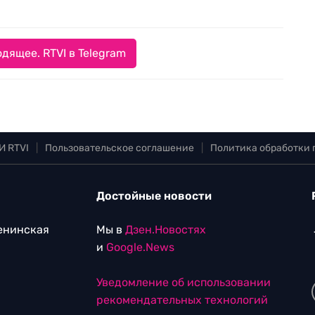
дящее. RTVI в Telegram
И RTVI
|
Пользовательское соглашение
|
Политика обработки
Достойные новости
Ленинская
Мы в
Дзен.Новостях
и
Google.News
Уведомление об использовании
рекомендательных технологий