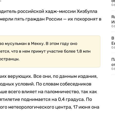
о
06
одитель российской хадж-миссии Хизбулла
R
умерли пять граждан России — их похоронят в
И
0
В
Е
о мусульман в Мекку. В этом году оно
06
ется, что в нем примут участие более 1,8 млн
ностранцы.
П
о
06
ших верующих. Все они, по данным издания,
годных условий. По словам собеседников
ше всего влияет на паломничество, так как
ятилетие поднимается на 0,4 градуса. По
го метеорологического центра, 17 июня она
.