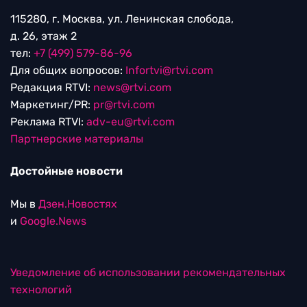
115280, г. Москва, ул. Ленинская слобода,
д. 26, этаж 2
тел:
+7 (499) 579-86-96
Для общих вопросов:
Infortvi@rtvi.com
Редакция RTVI:
news@rtvi.com
Маркетинг/PR:
pr@rtvi.com
Реклама RTVI:
adv-eu@rtvi.com
Партнерские материалы
Достойные новости
Мы в
Дзен.Новостях
и
Google.News
Уведомление об использовании рекомендательных
технологий