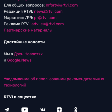
Для общих вопросов:
Infortvi@rtvi.com
Редакция RTVI:
news@rtvi.com
Маркетинг/PR:
pr@rtvi.com
Реклама RTVI:
adv-eu@rtvi.com
Партнерские материалы
Достойные новости
Мы в
Дзен.Новостях
и
Google.News
Уведомление об использовании рекомендательных
технологий
RTVI в соцсетях