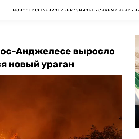
НОВОСТИ
США
ЕВРОПА
ЕВРАЗИЯ
ОБЪЯСНЯЕМ
МНЕНИЯ
В
Лос-Анджелесе выросло
ся новый ураган