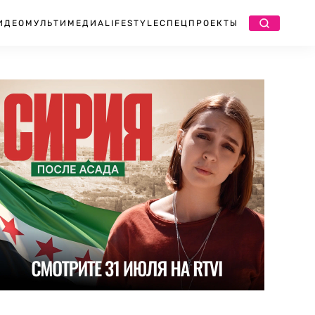
ИДЕО
МУЛЬТИМЕДИА
LIFESTYLE
СПЕЦПРОЕКТЫ