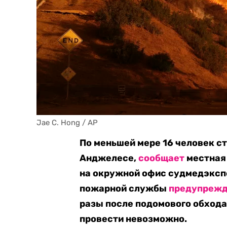
Jae C. Hong / AP
По меньшей мере 16 человек с
Анджелесе,
сообщает
местная 
на окружной офис судмедэксп
пожарной службы
предупреж
разы после подомового обхода
провести невозможно.