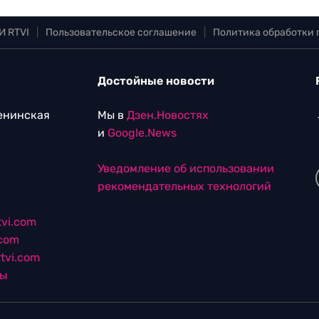
И RTVI
|
Пользовательское соглашение
|
Политика обработки
Достойные новости
Ленинская
Мы в
Дзен.Новостях
и
Google.News
Уведомление об использовании
рекомендательных технологий
vi.com
.com
tvi.com
лы