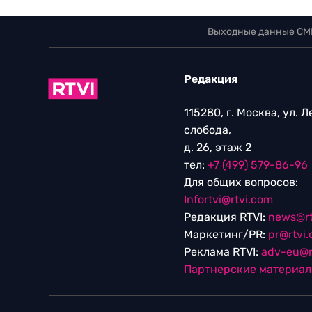
Выходные данные СМ
Редакция
115280, г. Москва, ул. 
слобода,
д. 26, этаж 2
тел:
+7 (499) 579-86-96
Для общих вопросов:
Infortvi@rtvi.com
Редакция RTVI:
news@rt
Маркетинг/PR:
pr@rtvi
Реклама RTVI:
adv-eu@r
Партнерские материа