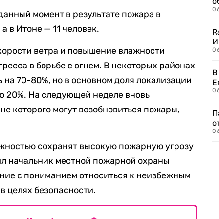
о
06
данный момент в результате пожара в
а в Итоне — 11 человек.
R
И
скорости ветра и повышение влажности
0
ресса в борьбе с огнем. В некоторых районах
В
 на 70-80%, но в основном доля локализации
Е
06
до 20%. На следующей неделе вновь
оне которого могут возобновиться пожары,
П
о
06
ажностью сохранят высокую пожарную угрозу
ил начальник местной пожарной охраны
ение с пониманием относиться к неизбежным
в целях безопасности.