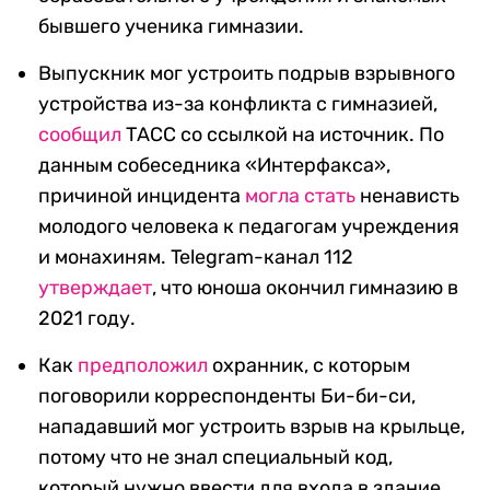
бывшего ученика гимназии.
Выпускник мог устроить подрыв взрывного
устройства из-за конфликта с гимназией,
сообщил
ТАСС со ссылкой на источник. По
данным собеседника «Интерфакса»,
причиной инцидента
могла стать
ненависть
молодого человека к педагогам учреждения
и монахиням. Telegram-канал 112
утверждает
, что юноша окончил гимназию в
2021 году.
Как
предположил
охранник, с которым
поговорили корреспонденты Би-би-си,
нападавший мог устроить взрыв на крыльце,
потому что не знал специальный код,
который нужно ввести для входа в здание.