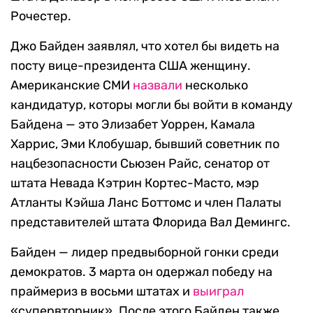
Рочестер.
Джо Байден заявлял, что хотел бы видеть на
посту вице-президента США женщину.
Американские СМИ
назвали
несколько
кандидатур, которы могли бы войти в команду
Байдена — это Элизабет Уоррен, Камала
Харрис, Эми Клобушар, бывший советник по
нацбезопасности Сьюзен Райс, сенатор от
штата Невада Кэтрин Кортес-Масто, мэр
Атланты Кэйша Ланс Боттомс и член Палаты
представителей штата Флорида Вал Демингс.
Байден — лидер предвыборной гонки среди
демократов. 3 марта он одержал победу на
праймериз в восьми штатах и
выиграл
«супервторник». После этого Байден также