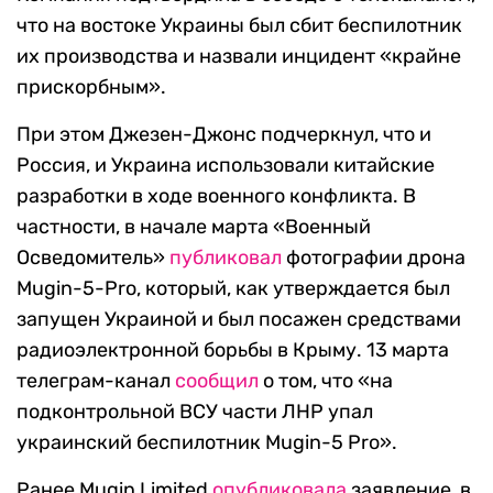
что на востоке Украины был сбит беспилотник
их производства и назвали инцидент «крайне
прискорбным».
При этом Джезен-Джонс подчеркнул, что и
Россия, и Украина использовали китайские
разработки в ходе военного конфликта. В
частности, в начале марта «Военный
Осведомитель»
публиковал
фотографии дрона
Mugin-5-Pro, который, как утверждается был
запущен Украиной и был посажен средствами
радиоэлектронной борьбы в Крыму. 13 марта
телеграм-канал
сообщил
о том, что «на
подконтрольной ВСУ части ЛНР упал
украинский беспилотник Mugin-5 Pro».
Ранее Mugin Limited
опубликовала
заявление, в