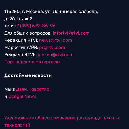
115280, г. Москва, ул. Ленинская слобода,
д. 26, этаж 2
тел:
+7 (499) 579-86-96
Для общих вопросов:
Infortvi@rtvi.com
Редакция RTVI:
news@rtvi.com
Маркетинг/PR:
pr@rtvi.com
Реклама RTVI:
adv-eu@rtvi.com
Партнерские материалы
Достойные новости
Мы в
Дзен.Новостях
и
Google.News
Уведомление об использовании рекомендательных
технологий