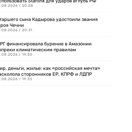
спользовать Starlink для ударов вглубь РФ
7.08.2026 / 20:58
таршего сына Кадырова удостоили звания
ероя Чечни
.08.2026 / 20:31
РГ финансировала бурение в Амазонии
опреки климатическим правилам
.08.2026 / 19:50
ир, деньги, жилье: как «российская мечта»
асколола сторонников ЕР, КПРФ и ЛДПР
.08.2026 / 19:33