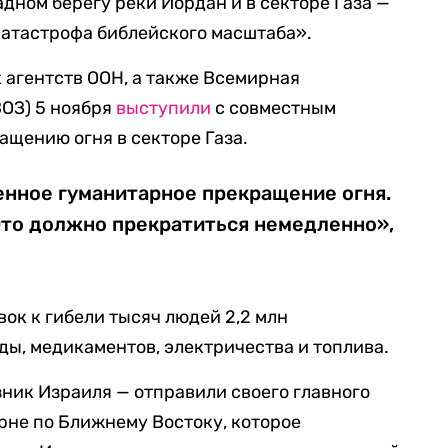
дном берегу реки Иордан и в секторе Газа —
катастрофа библейского масштаба».
 агентств ООН, а также Всемирная
ВОЗ) 5 ноября
выступили
с совместным
щению огня в секторе Газа.
нное гуманитарное прекращение огня.
Это должно прекратиться немедленно»,
вок к гибели тысяч людей 2,2 млн
ды, медикаментов, электричества и топлива.
ник Израиля — отправили своего главного
рне по Ближнему Востоку, которое