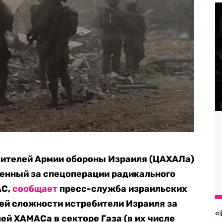
бителей Армии обороны Израиля (ЦАХАЛа)
венный за спецоперации радикального
АС,
сообщает
пресс-служба израильских
щей сложности истребители Израиля за
«
ей ХАМАСа в секторе Газа (в их числе