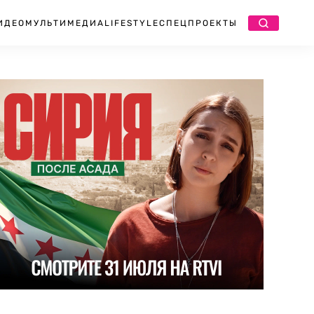
ИДЕО
МУЛЬТИМЕДИА
LIFESTYLE
СПЕЦПРОЕКТЫ