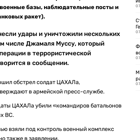
и
 военные базы, наблюдательные посты и
0
нковых ракет).
С
Г
07
если удары и уничтожили нескольких
ом числе Джамаля Муссу, который
Ф
операции в террористической
в
07
ворится в сообщении.
М
р
ршил обстрел солдат ЦАХАЛа,
07
тверждают в армейской пресс-службе.
лдаты ЦАХАЛа убили «командиров батальонов
х ВС.
ью взяли под контроль военный комплекс
но также в заявлении.