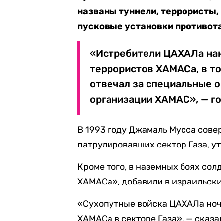
названы туннели, террористы,
пусковые установки противота
«Истребители ЦАХАЛа нан
террористов ХАМАСа, в т
отвечал за специальные 
организации ХАМАС», — го
В 1993 году Джамаль Мусса сове
патрулировавших сектор Газа, у
Кроме того, в наземных боях со
ХАМАСа», добавили в израильски
«Сухопутные войска ЦАХАЛа ноч
ХАМАСа в секторе Газа», — сказа