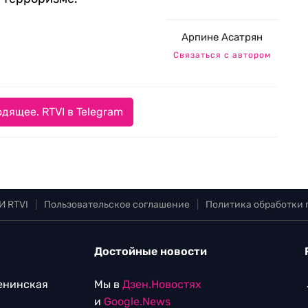
Арпине Асатрян
Связаться с автором
дящее. RTVI в Telegram
И RTVI
|
Пользовательское соглашение
|
Политика обработки
Достойные новости
Ленинская
Мы в
Дзен.Новостях
и
Google.News