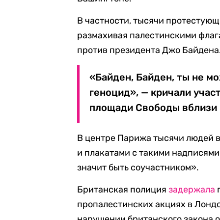
В частности, тысячи протестую
размахивая палестинскими флага
против президента Джо Байдена
«Байден, Байден, ты не мо
геноцид», — кричали учас
площади Свободы вблизи 
В центре Парижа тысячи людей 
и плакатами с такими надписями,
значит быть соучастником».
Британская полиция
задержала
п
пропалестинских акциях в Лонд
нарушении британского закона о