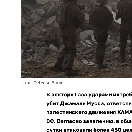
Israel Defense Forces
В секторе Газа ударами истре
убит Джамаль Мусса, ответст
палестинского движения ХАМ
ВС.
Согласно заявлению, в об
сутки атаковали более 450 цел