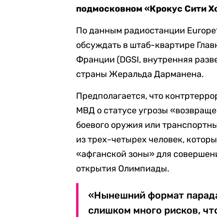
подмосковном «Крокус Сити Х
По данным радиостанции Europe1
обсуждать в штаб-квартире Глав
Франции (DGSI, внутренняя разв
страны Жеральда Дарманена.
Предполагается, что контртерр
МВД о статусе угрозы «возвраще
боевого оружия или транспортны
из трех-четырех человек, котор
«афганской зоны» для совершен
открытия Олимпиады.
«Нынешний формат парада
слишком много рисков, чт