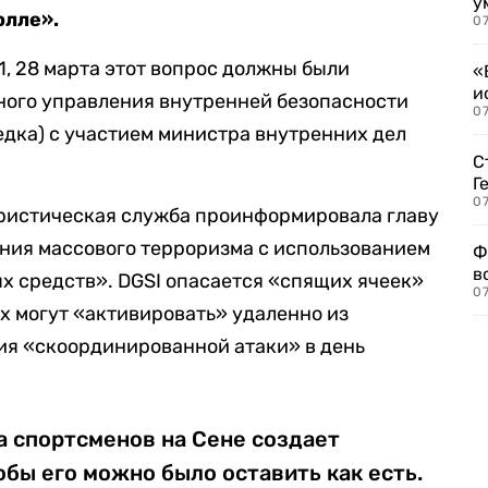
у
олле».
07
, 28 марта этот вопрос должны были
«
и
ного управления внутренней безопасности
0
едка) с участием министра внутренних дел
С
Г
07
ористическая служба проинформировала главу
ния массового терроризма с использованием
Ф
в
х средств». DGSI опасается «спящих ячеек»
07
ых могут «активировать» удаленно из
ия «скоординированной атаки» в день
 спортсменов на Сене создает
обы его можно было оставить как есть.