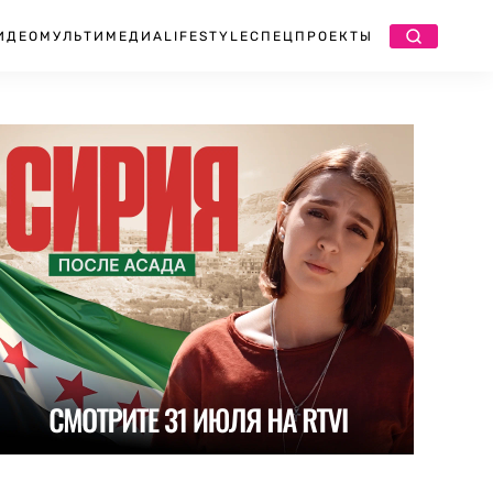
ИДЕО
МУЛЬТИМЕДИА
LIFESTYLE
СПЕЦПРОЕКТЫ