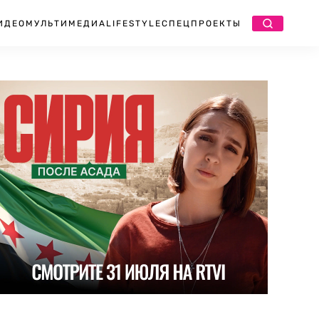
ИДЕО
МУЛЬТИМЕДИА
LIFESTYLE
СПЕЦПРОЕКТЫ