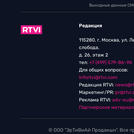
Выходные данные СМ
Редакция
115280, г. Москва, ул. 
слобода,
д. 26, этаж 2
тел:
+7 (499) 579-86-96
Для общих вопросов:
Infortvi@rtvi.com
Редакция RTVI:
news@rt
Маркетинг/PR:
pr@rtvi
Реклама RTVI:
adv-eu@r
Партнерские материа
© ООО "ЭрТиВиАй Продакшн". Все пр