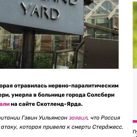
торая отравилась нервно-паралитическим
ри, умерла в больнице города Солсбери
али
на сайте Скотленд-Ярда.
ритании Гэвин Уильямсон
заявил
, что Россия
атаку, которая привела к смерти Стерджесс.
П