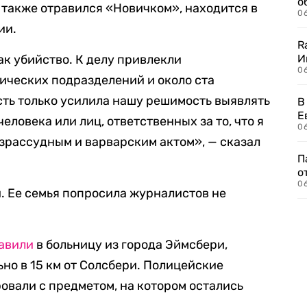
о
 также отравился «Новичком», находится в
06
ии.
R
к убийство. К делу привлекли
И
0
ических подразделений и около ста
сть только усилила нашу решимость выявлять
В
Е
еловека или лиц, ответственных за то, что я
06
езрассудным и варварским актом», — сказал
П
о
06
й. Ее семья попросила журналистов не
авили
в больницу из города Эймсбери,
но в 15 км от Солсбери. Полицейские
овали с предметом, на котором остались