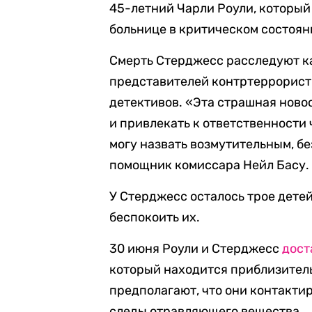
45-летний Чарли Роули, который
больнице в критическом состоян
Смерть Стерджесс расследуют ка
представителей контртеррорист
детективов. «Эта страшная ново
и привлекать к ответственности ч
могу назвать возмутительным, б
помощник комиссара Нейл Басу.
У Стерджесс осталось трое дете
беспокоить их.
30 июня Роули и Стерджесс
дост
который находится приблизитель
предполагают, что они контактир
следы отравляющего вещества.