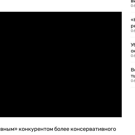
в
06
«
р
06
У
о
06
В
т
06
ивным» конкурентом более консервативного