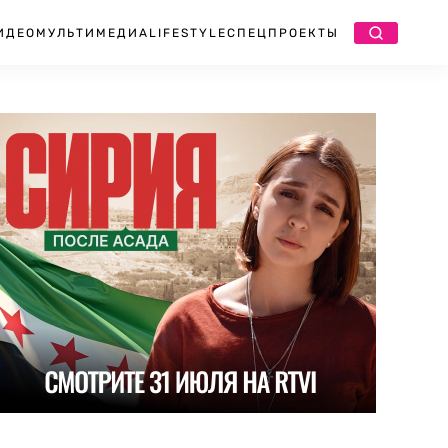
ИДЕО
МУЛЬТИМЕДИА
LIFESTYLE
СПЕЦПРОЕКТЫ