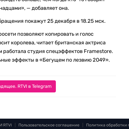
анадцами», — добавляет она.
ащения покажут 25 декабря в 18.25 мск.
росети позволяют копировать и голос
осит королева, читает британская актриса
 работала студия спецэффектов Framestore.
ьные эффекты в «Бегущем по лезвию 2049».
дящее. RTVI в Telegram
И RTVI
|
Пользовательское соглашение
|
Политика обработки