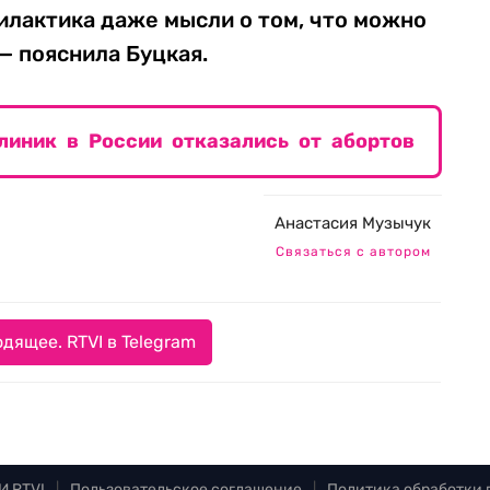
илактика даже мысли о том, что можно
— пояснила Буцкая.
линик в России отказались от абортов
Анастасия Музычук
Связаться с автором
дящее. RTVI в Telegram
И RTVI
|
Пользовательское соглашение
|
Политика обработки