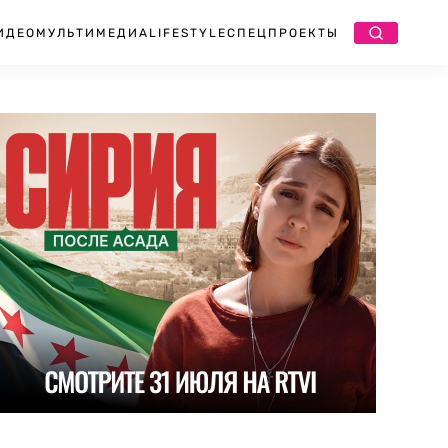
ИДЕО
МУЛЬТИМЕДИА
LIFESTYLE
СПЕЦПРОЕКТЫ