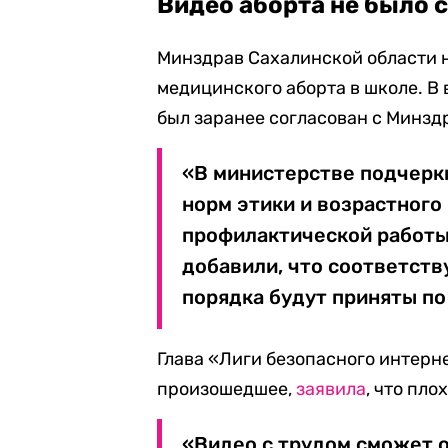
Видео аборта не было 
Минздрав Сахалинской области н
медицинского аборта в школе. В 
был заранее согласован с Минз
«В министерстве подчер
норм этики и возрастного
профилактической работы
добавили, что соответст
порядка будут приняты по
Глава «Лиги безопасного интерн
произошедшее,
заявила
, что пл
«Видео с трудом сможет о