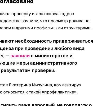
согласовано
ачал проверку из-за показа кадров
ведомстве заявили, что просмотр ролика не
дравом и другими профильными структурами.
кивают необходимость придерживаться
 ценза при проведении любого вида
», —
заявили
в министерстве и
вующие меры административного
 результатам проверки.
ета» Екатерина Мизулина, комментируя
охо относится к такой «профилактике».
силить даже взрослый, не говоря уж о