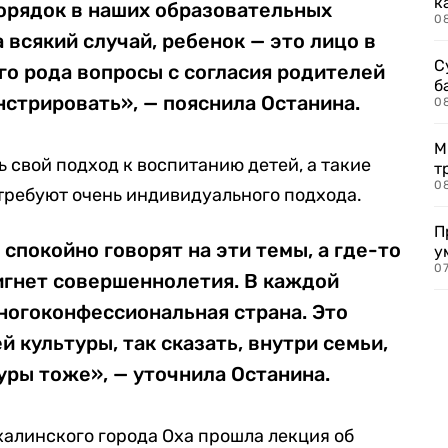
к
порядок в наших образовательных
0
а всякий случай, ребенок — это лицо в
С
ого рода вопросы с согласия родителей
б
стрировать», — пояснила Останина.
0
М
ь свой подход к воспитанию детей, а такие
т
0
требуют очень индивидуального подхода.
П
 спокойно говорят на эти темы, а где-то
у
07
игнет совершеннолетия. В каждой
многоконфессиональная страна. Это
й культуры, так сказать, внутри семьи,
туры тоже», — уточнила Останина.
халинского города Оха прошла лекция об