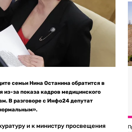
щите семьи Нина Останина обратится в
я из-за показа кадров медицинского
м. В разговоре с Инфо24 депутат
енормальным».
куратуру и к министру просвещения
П