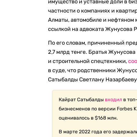
имущество и уставные доли в биз
частности о компаниях и кварти
Алматы, автомобиле и нефтяном
ссылкой на адвоката Жунусова 
По его словам, причиненный пр
2,7 млрд тенге. Братья Жунусова
и строительной спецтехники,
со
в суде, что родственники Жунус
Сатыбалды Светлану Назарбаеву,
Кайрат Сатыбалды
входил
в топ
бизнесменов по версии Forbes K
оценивалось в $168 млн.
В марте 2022 года его задержа