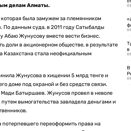
о
ным делам Алматы.
08
, которая была замужем за племянником
«
ф
 По данным суда, в 2011 году Сатыбалды
0
у Абаю Жунусову вместе вести бизнес.
Т
ь доли в акционерном обществе, в результате
в
та Казахстана стала неофициальным
08
В
Р
винила Жунусова в хищении 5 млрд тенге и
08
го доме под охраной и без средств связи.
 Мади Батыршаев. Жунусов провел в неволе
ы путем вымогательства завладела деньгами и
твенников.
а потерпевшего переоформить права на