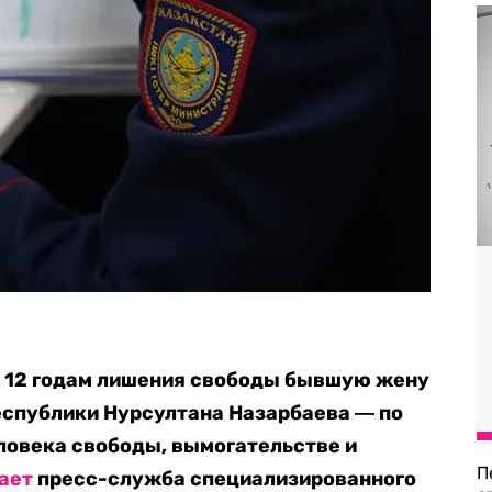
к 12 годам лишения свободы бывшую жену
еспублики Нурсултана Назарбаева ― по
ловека свободы, вымогательстве и
П
ает
пресс-служба специализированного