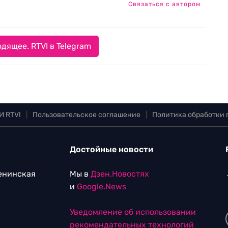
Связаться с автором
дящее. RTVI в Telegram
И RTVI
|
Пользовательское соглашение
|
Политика обработки
Достойные новости
Ленинская
Мы в
Дзен.Новостях
и
Google.News
Уведомление об использовании
рекомендательных технологий