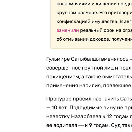
полномочиями и хищении средст
крупном размере. Его приговор
конфискацией имущества. В авг
заменили
реальный срок на огр
об отмывании доходов, получен
Гульмире Сатыбалды вменялось 
совершенное группой лиц и повл
похищением, а также вымогатель
применения насилия, повлекшее
Прокурор просил назначить Сат
— 10 лет. Подсудимые вину не п
невестку Назарбаева к 12 годам
ее водителя ― к 9 годам. Суд та