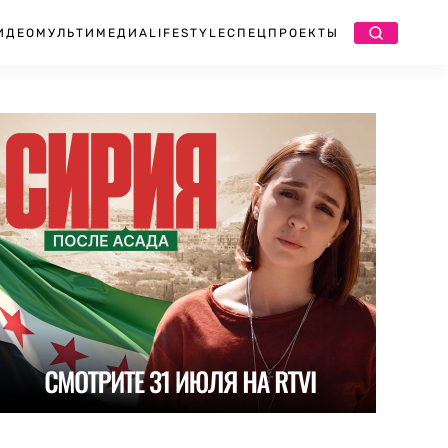
ИДЕО
МУЛЬТИМЕДИА
LIFESTYLE
СПЕЦПРОЕКТЫ