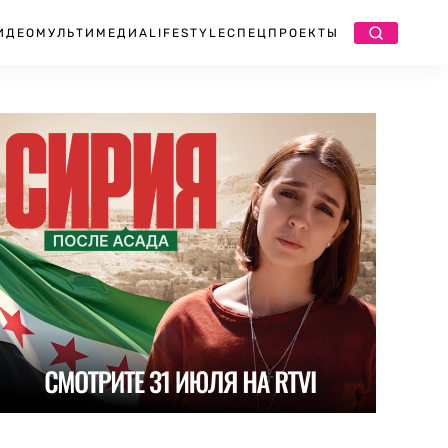
ИДЕО
МУЛЬТИМЕДИА
LIFESTYLE
СПЕЦПРОЕКТЫ