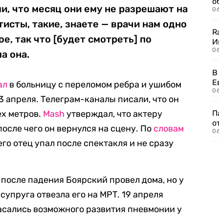
о
и, что месяц они ему не разрешают на
06
тисты, такие, знаете — врачи нам одно
R
ое, так что [будет смотреть] по
И
0
а она.
В
Е
ал
в больницу с переломом ребра и ушибом
06
13 апреля. Телеграм-каналы писали, что он
ех метров.
Mash
утверждал, что актеру
П
о
осле чего он вернулся на сцену. По
словам
06
его отец упал после спектакля и не сразу
я после падения Боярский провел дома, но у
супруга отвезла его на МРТ. 19 апреля
пасались возможного развития пневмонии у