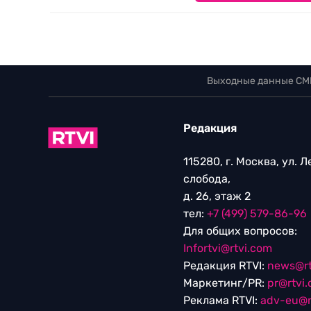
Выходные данные СМ
Редакция
115280, г. Москва, ул. 
слобода,
д. 26, этаж 2
тел:
+7 (499) 579-86-96
Для общих вопросов:
Infortvi@rtvi.com
Редакция RTVI:
news@rt
Маркетинг/PR:
pr@rtvi
Реклама RTVI:
adv-eu@r