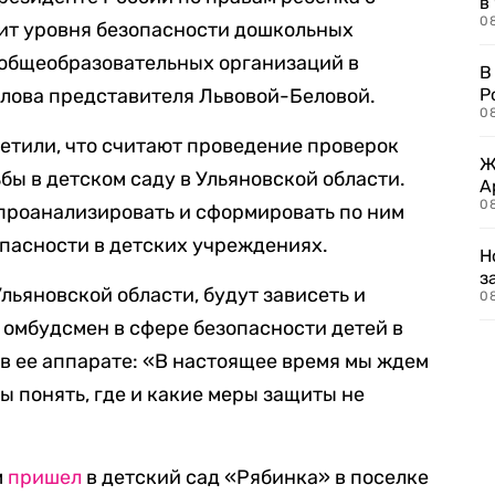
в
08
дит уровня безопасности дошкольных
 общеобразовательных организаций в
В
слова представителя Львовой-Беловой.
Р
08
етили, что считают проведение проверок
Ж
бы в детском саду в Ульяновской области.
А
0
проанализировать и сформировать по ним
пасности в детских учреждениях.
Н
з
Ульяновской области, будут зависеть и
08
омбудсмен в сфере безопасности детей в
 в ее аппарате: «В настоящее время мы ждем
ы понять, где и какие меры защиты не
м
пришел
в детский сад «Рябинка» в поселке