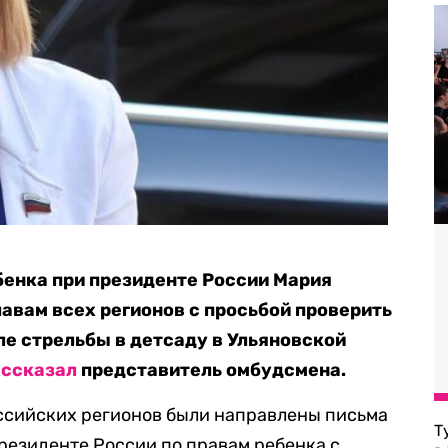
бенка при президенте России Мария
лавам всех регионов с просьбой проверить
ле стрельбы в детсаду в Ульяновской
ассказал
представитель омбудсмена.
оссийских регионов были направлены письма
Т
резиденте России по правам ребенка с