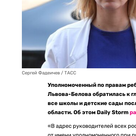
Сергей Фадеичев / ТАСС
Уполномоченный по правам ре
Львова-Белова обратилась к г
все школы и детские сады пос
области. Об этом Daily Storm
р
«В адрес руководителей всех р
от имени уполномоченного при п