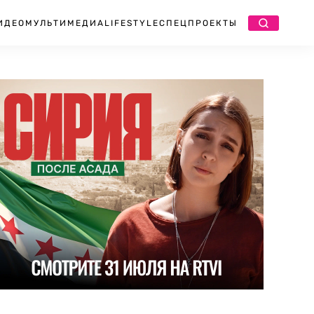
ИДЕО
МУЛЬТИМЕДИА
LIFESTYLE
СПЕЦПРОЕКТЫ