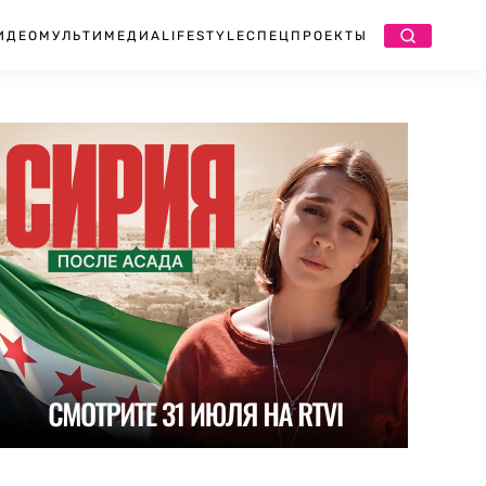
ИДЕО
МУЛЬТИМЕДИА
LIFESTYLE
СПЕЦПРОЕКТЫ