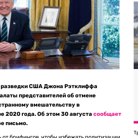
й разведки США Джона Рэтклиффа
Палаты представителей об отмене
странному вмешательству в
е 2020 года. Об этом 30 августа
сообщает
е письмо.
Т
ь от брифингов, чтобы избежать политизации