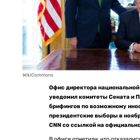
WikiCommons
Офис директора национально
уведомил комитеты Сената и 
брифингов по возможному ино
президентские выборы в ноябр
CNN со ссылкой на официально
В офисе отметили, что отказалис