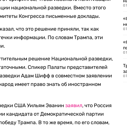
н
07
ции национальной разведки. Вместо этого
омитеты Конгресса письменные доклады.
«
н
азал, что это решение приняли, так как
07
течки информации. По словам Трампа, эти
«
и.
п
07
тительным решение Национальной разведки,
Т
таточными. Спикер Палаты представителей
з
разведки Адам Шифф в совместном заявлении
07
народ имеет право знать об иностранном
зведки США Уильям Эванин
заявил
, что Россия
ии кандидата от Демократической партии
обеду Трампа. В то же время, по его словам,