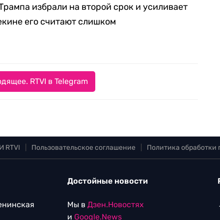
ы Трампа избрали на второй срок и усиливает
Пекине его считают слишком
дящее. RTVI в Telegram
И RTVI
|
Пользовательское соглашение
|
Политика обработки
Достойные новости
Ленинская
Мы в
Дзен.Новостях
и
Google.News