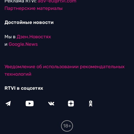
Реклама RTVI:
adv-eu@rtvi.com
Партнерские материалы
Достойные новости
Мы в
Дзен.Новостях
и
Google.News
Уведомление об использовании рекомендательных
технологий
RTVI в соцсетях
18+