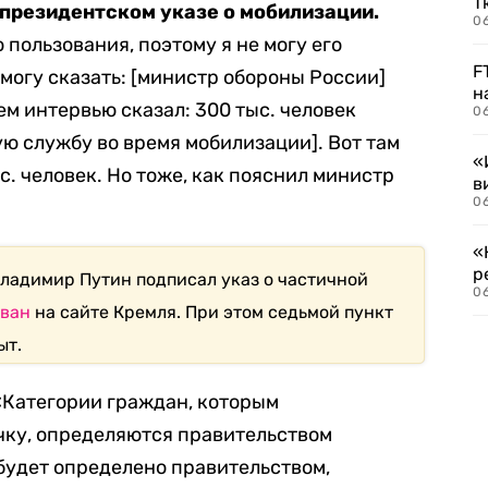
Т
 президентском указе о мобилизации.
06
 пользования, поэтому я не могу его
F
 могу сказать: [министр обороны России]
н
м интервью сказал: 300 тыс. человек
06
ую службу во время мобилизации]. Вот там
«
с. человек. Но тоже, как пояснил министр
в
06
«
р
Владимир Путин подписал указ о частичной
06
ован
на сайте Кремля. При этом седьмой пункт
ыт.
Категории граждан, которым
чку, определяются правительством
будет определено правительством,