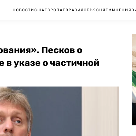
НОВОСТИ
США
ЕВРОПА
ЕВРАЗИЯ
ОБЪЯСНЯЕМ
МНЕНИЯ
В
вания». Песков о
 в указе о частичной