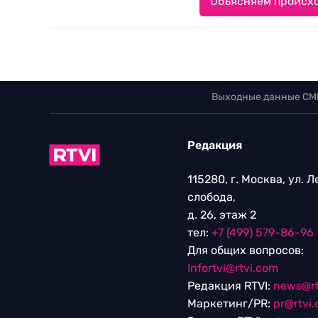
Объясняем происхо
Выходные данные СМ
Редакция
115280, г. Москва, ул. 
слобода,
д. 26, этаж 2
тел:
+7 (499) 579-86-96
Для общих вопросов:
Infortvi@rtvi.com
Редакция RTVI:
news@rt
Маркетинг/PR:
pr@rtvi