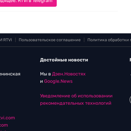
дящее. RTVI в Telegram
И RTVI
|
Пользовательское соглашение
|
Политика обработки
Достойные новости
Ленинская
Мы в
Дзен.Новостях
и
Google.News
Уведомление об использовании
рекомендательных технологий
vi.com
.com