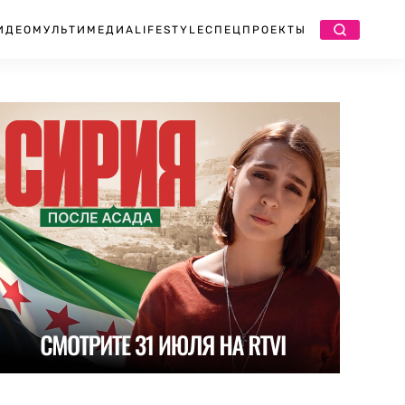
ИДЕО
МУЛЬТИМЕДИА
LIFESTYLE
СПЕЦПРОЕКТЫ