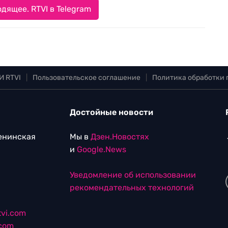
дящее. RTVI в Telegram
И RTVI
|
Пользовательское соглашение
|
Политика обработки
Достойные новости
Ленинская
Мы в
Дзен.Новостях
и
Google.News
Уведомление об использовании
рекомендательных технологий
vi.com
.com