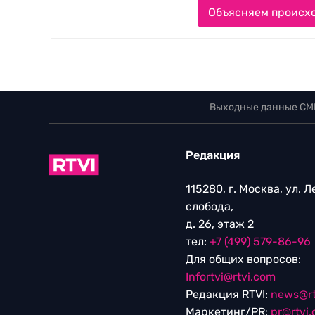
Объясняем происхо
Выходные данные СМ
Редакция
115280, г. Москва, ул. 
слобода,
д. 26, этаж 2
тел:
+7 (499) 579-86-96
Для общих вопросов:
Infortvi@rtvi.com
Редакция RTVI:
news@rt
Маркетинг/PR:
pr@rtvi