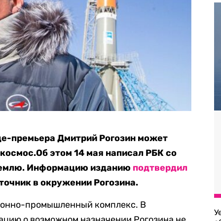
е-премьера Дмитрий Рогозин может
космос.Об этом 14 мая написал РБК со
Кремлю. Информацию изданию
подтвердил
точник в окружении Рогозина.
оронно-промышленный комплекс. В
У
мацию о возможном назначении Рогозина не