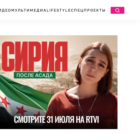
ИДЕО
МУЛЬТИМЕДИА
LIFESTYLE
СПЕЦПРОЕКТЫ