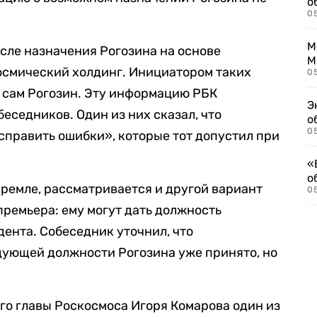
о
0
М
осле назначения Рогозина на основе
М
осмический холдинг. Инициатором таких
05
 сам Рогозин. Эту информацию РБК
Э
еседников. Один из них сказал, что
о
05
справить ошибки», которые тот допустил при
«
о
Кремле, рассматривается и другой вариант
05
ремьера: ему могут дать должность
ента. Собеседник уточнил, что
дующей должности Рогозина уже принято, но
го главы Роскосмоса Игоря Комарова один из