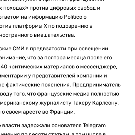
ых походах» против цифровых свобод и
ответом на информацию Politico о
отив платформы X по подозрению в
ностранного вмешательства.
кие СМИ в предвзятости при освещении
 внимание, что за полтора месяца после его
 40 критических материалов о мессенджере,
омментарии у представителей компании и
е фактические пояснения. Предприниматель
воду того, что французские медиа полностью
американскому журналисту Такеру Карлсону,
 о своем аресте во Франции.
е власти задержали основателя Telegram
инения по десяти статьям, в том числе в