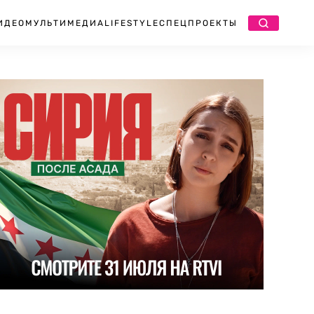
ИДЕО
МУЛЬТИМЕДИА
LIFESTYLE
СПЕЦПРОЕКТЫ