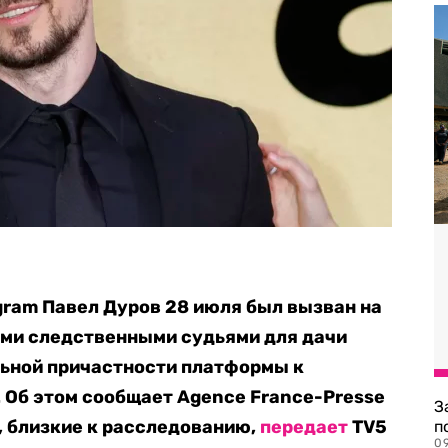
ram Павел Дуров 28 июля был вызван на
ми следственными судьями для дачи
льной причастности платформы к
 Об этом сообщает Agence France-Presse
З
, близкие к расследованию,
передает
TV5
п
0