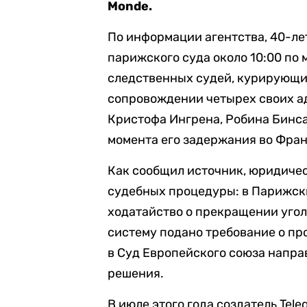
Monde.
По информации агентства, 40-л
парижского суда около 10:00 по 
следственных судей, курирующих
сопровождении четырех своих а
Кристофа Ингрена, Робина Бинса
момента его задержания во Фра
Как сообщил источник, юридиче
судебных процедуры: в Парижск
ходатайство о прекращении угол
систему подано требование о пр
в Суд Европейского союза напра
решения.
В июле этого года создатель Tel