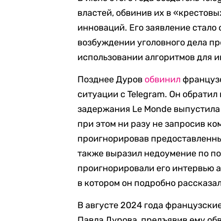
властей, обвинив их в «крестов
инноваций. Его заявление стало 
возбуждении уголовного дела пр
использовании алгоритмов для и
Позднее Дуров
обвинил
французс
ситуации с Telegram. Он обратил
задержания Le Monde выпустила
при этом ни разу не запросив к
проигнорировав предоставленны
также выразил недоумение по по
проигнорировали его интервью 
в котором он подробно рассказал
В августе 2024 года французски
Павла Дурова, предъявив ему обв