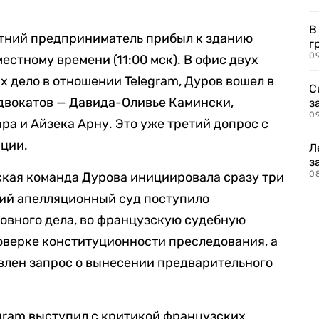
В
етний предприниматель прибыл к зданию
г
09
местному времени (11:00 мск). В офис двух
 дело в отношении Telegram, Дуров вошел в
С
двокатов — Давида-Оливье Камински,
з
0
ра и Айзека Арну. Это уже третий допрос с
нции.
Л
з
0
ская команда Дурова инициировала сразу три
ий апелляционный суд поступило
овного дела, во французскую судебную
оверке конституционности преследования, а
влен запрос о вынесении предварительного
egram выступил с критикой французских