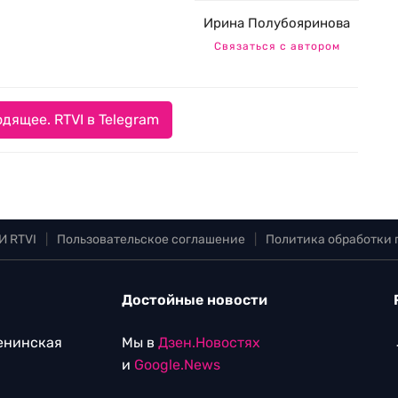
Ирина Полубояринова
Связаться с автором
дящее. RTVI в Telegram
И RTVI
|
Пользовательское соглашение
|
Политика обработки
Достойные новости
Ленинская
Мы в
Дзен.Новостях
и
Google.News