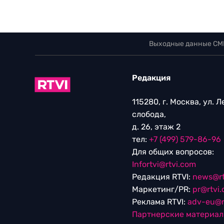
Выходные данные СМ
Редакция
115280, г. Москва, ул. 
слобода,
д. 26, этаж 2
тел:
+7 (499) 579-86-96
Для общих вопросов:
Infortvi@rtvi.com
Редакция RTVI:
news@rt
Маркетинг/PR:
pr@rtvi
Реклама RTVI:
adv-eu@r
Партнерские материа