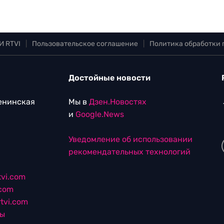
И RTVI
|
Пользовательское соглашение
|
Политика обработки
Достойные новости
Ленинская
Мы в
Дзен.Новостях
и
Google.News
Уведомление об использовании
рекомендательных технологий
vi.com
.com
tvi.com
лы