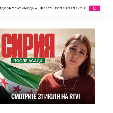
ИДЕО
МУЛЬТИМЕДИА
LIFESTYLE
СПЕЦПРОЕКТЫ