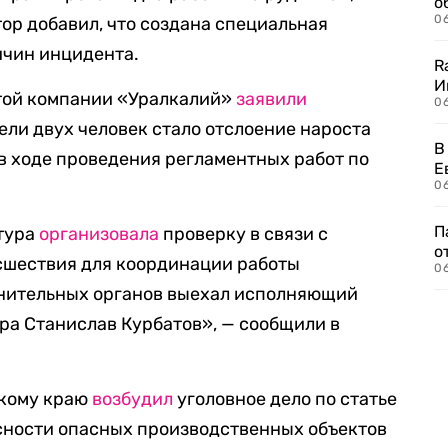
о
06
тор добавил, что создана специальная
ичин инцидента.
R
И
той компании «Уралкалий»
заявили
0
ели двух человек стало отслоение нароста
В
 в ходе проведения регламентных работ по
Е
06
П
тура
организовала
проверку в связи с
о
сшествия для координации работы
06
нительных органов выехал исполняющий
ра Станислав Курбатов», — сообщили в
скому краю
возбудил
уголовное дело по статье
сности опасных производственных объектов