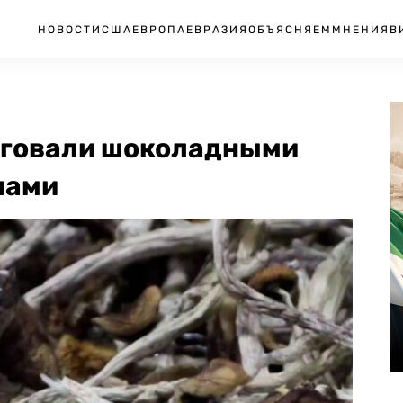
НОВОСТИ
США
ЕВРОПА
ЕВРАЗИЯ
ОБЪЯСНЯЕМ
МНЕНИЯ
В
рговали шоколадными
пами