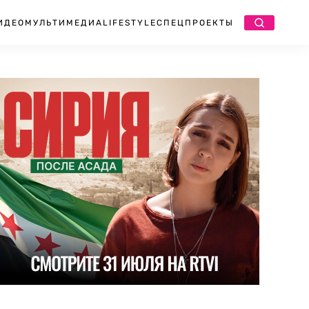
ИДЕО
МУЛЬТИМЕДИА
LIFESTYLE
СПЕЦПРОЕКТЫ