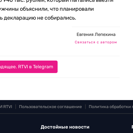
 940 тыс. рублей, который пытались ввезти
ужчины объяснили, что планировали
ть декларацию не собирались.
Евгения Лепехина
Связаться с автором
дящее. RTVI в Telegram
И RTVI
|
Пользовательское соглашение
|
Политика обработки
Достойные новости