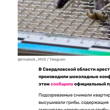
@IrinaVolk_MVD / Telegram
В Свердловской области арес
производили шоколадные конф
этом
сообщила
официальный п
Подозреваемые снимали квартиру
высушивали грибы, содержащие 
смешивали измельченные грибы с