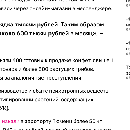
н
07
авали через онлайн-магазин в мессенджере.
«
ядка тысячи рублей. Таким образом
н
07
коло 600 тысяч рублей в месяц», —
«
п
07
ъяли 400 готовых к продаже конфет, свыше 1
Т
товара и более 300 растущих грибов.
з
ы за аналогичные преступления.
07
оизводстве и сбыте психотропных веществ
ультивировании растений, содержащих
УК).
и
изъяли
в аэропорту Тюмени более 50 кг