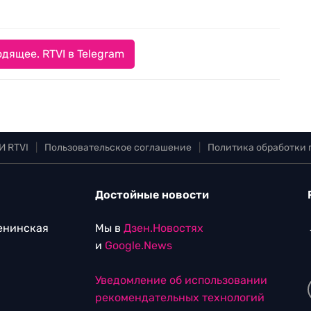
дящее. RTVI в Telegram
И RTVI
|
Пользовательское соглашение
|
Политика обработки
Достойные новости
Ленинская
Мы в
Дзен.Новостях
и
Google.News
Уведомление об использовании
рекомендательных технологий