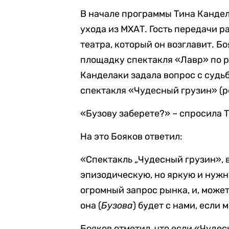
В начале программы Тина Кандел
ухода из МХАТ. Гость передачи р
театра, который он возглавит. Б
площадку спектакля «Лавр» по р
Канделаки задала вопрос с судь
спектакля «Чудесный грузин» (р
«Бузову заберете?» – спросила 
На это Бояков ответил:
«Спектакль „Чудесный грузин», 
эпизодическую, но яркую и нужн
огромный запрос рынка, и, может
она (
Бузова
) будет с нами, если 
Бояков отметил, что если «Чудес