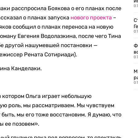
и
0
аки расспросила Боякова о его планах после
ассказал о планах запуска
нового проекта
–
С
ояков сообщил о планах переноса на новую
Г
07
оману Евгения Водолазкина, после чего Тина
бе другой нашумевшей постановки —
Ф
в
ежиссер Рената Сотириади).
07
Тина Канделаки.
М
р
07
в котором Ольга играет небольшую
ую роль, мы рассматриваем. Мы чувствуем
 быть, мы его тоже восстановим. Я думаю, что
мы ее позовем».
ный грузин» пока под вопросом, то спектакль