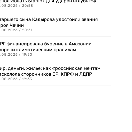
спользовать Starlink для ударов вглубь РФ
7.08.2026 / 20:58
таршего сына Кадырова удостоили звания
ероя Чечни
.08.2026 / 20:31
РГ финансировала бурение в Амазонии
опреки климатическим правилам
.08.2026 / 19:50
ир, деньги, жилье: как «российская мечта»
асколола сторонников ЕР, КПРФ и ЛДПР
.08.2026 / 19:33