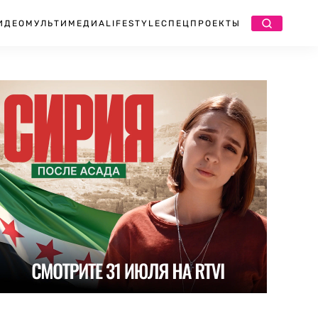
ИДЕО
МУЛЬТИМЕДИА
LIFESTYLE
СПЕЦПРОЕКТЫ