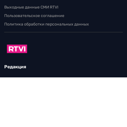
Выходные данные СМИ RTVI
Пользовательское соглашение
Политика обработки персональных данных
Редакция
115280, г. Москва, ул. Ленинская слобода,
д. 26, этаж 2
тел:
+7 (499) 579-86-96
Для общих вопросов:
Infortvi@rtvi.com
Редакция RTVI:
news@rtvi.com
Маркетинг/PR:
pr@rtvi.com
Реклама RTVI:
adv-eu@rtvi.com