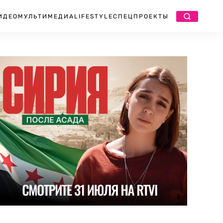
ИДЕО
МУЛЬТИМЕДИА
LIFESTYLE
СПЕЦПРОЕКТЫ