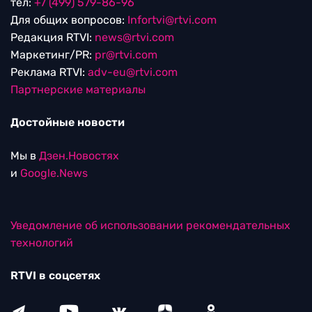
тел:
+7 (499) 579-86-96
Для общих вопросов:
Infortvi@rtvi.com
Редакция RTVI:
news@rtvi.com
Маркетинг/PR:
pr@rtvi.com
Реклама RTVI:
adv-eu@rtvi.com
Партнерские материалы
Достойные новости
Мы в
Дзен.Новостях
и
Google.News
Уведомление об использовании рекомендательных
технологий
RTVI в соцсетях