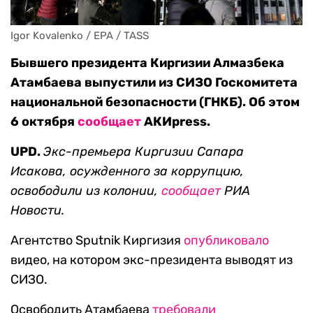
Igor Kovalenko / EPA / TASS
Бывшего президента Киргизии Алмазбека
Атамбаева выпустили из СИЗО Госкомитета
национальной безопасности (ГНКБ). Об этом
6 октября
сообщает
АКИpress.
UPD.
Экс-премьера
Киргизии Сапара
Исакова, осужденного за коррупцию,
освободили из колонии,
сообщает
РИА
Новости.
Агентство Sputnik Киргизия
опубликовало
видео, на котором экс-президента выводят из
СИЗО.
Освободить Атамбаева
требовали