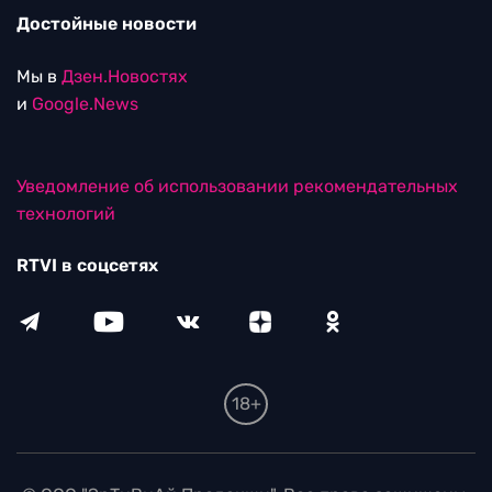
Достойные новости
Мы в
Дзен.Новостях
и
Google.News
Уведомление об использовании рекомендательных
технологий
RTVI в соцсетях
18+