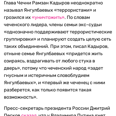
Глава Чечни Рамзан Кадыров неоднократно
называл Янгулбаевых «террористами» и
грозился их
«уничтожить»
. По словам
чеченского лидера, члены семьи экс-судьи
«однозначно поддерживают террористические
группировки» и планируют создать целую сеть
таких объединений. При этом, писал Кадыров,
отныне семье Янгулбаевых «придется жить
озираясь, вздрагивать от любого стука в
дверь», потому что чеченский народ «задет
гнусным и истеричным словоблудием
Янгулбаевых», и «первый же чеченец с ними
разберется, как только появится такая
возможность».
Пресс-секретарь президента России Дмитрий
Песков
сказал
, что у Владимира Путина «нет