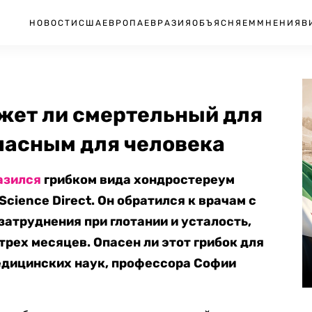
НОВОСТИ
США
ЕВРОПА
ЕВРАЗИЯ
ОБЪЯСНЯЕМ
МНЕНИЯ
В
ожет ли смертельный для
пасным для человека
азился
грибком вида хондростереум
cience Direct. Он обратился к врачам с
затруднения при глотании и усталость,
рех месяцев. Опасен ли этот грибок для
медицинских наук, профессора Софии