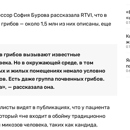
«
ссор София Бурова рассказала RTVI, что в
«
грибов — около 1,5 млн из них описаны, еще
07
К
ж
0
в грибов вызывают известные
Я
века. Но в окружающей среде, в том
п
ых и жилых помещениях немало условно
0
в. Есть даже группа почвенных грибов.
», — рассказала она.
листы видят в публикациях, что у пациента
который «не входит в обойму традиционно
микозов человека, таких как кандида,