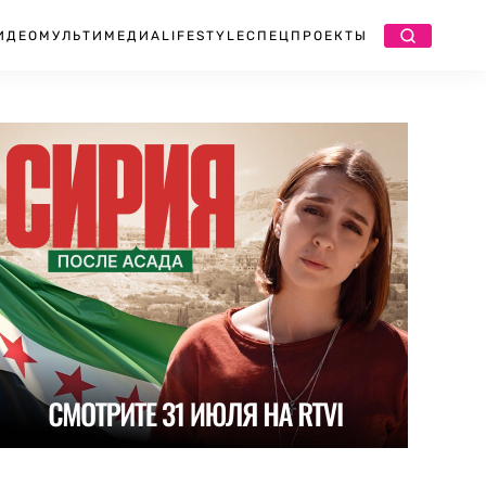
ИДЕО
МУЛЬТИМЕДИА
LIFESTYLE
СПЕЦПРОЕКТЫ