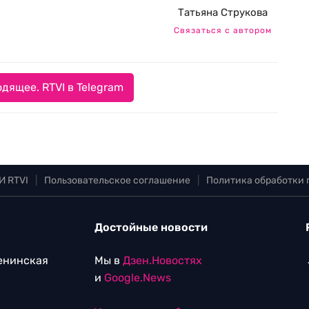
Татьяна Струкова
Связаться с автором
дящее. RTVI в Telegram
И RTVI
|
Пользовательское соглашение
|
Политика обработки
Достойные новости
Ленинская
Мы в
Дзен.Новостях
и
Google.News