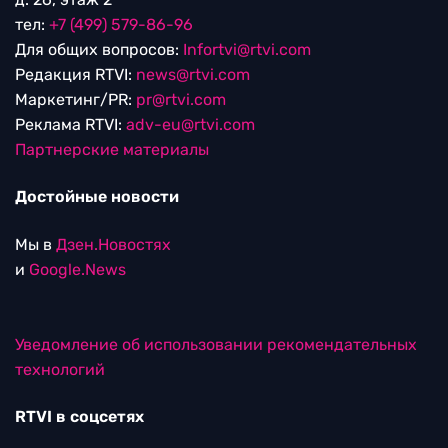
тел:
+7 (499) 579-86-96
Для общих вопросов:
Infortvi@rtvi.com
Редакция RTVI:
news@rtvi.com
Маркетинг/PR:
pr@rtvi.com
Реклама RTVI:
adv-eu@rtvi.com
Партнерские материалы
Достойные новости
Мы в
Дзен.Новостях
и
Google.News
Уведомление об использовании рекомендательных
технологий
RTVI в соцсетях