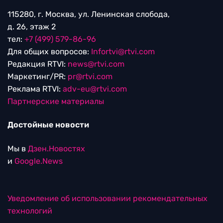
115280, г. Москва, ул. Ленинская слобода,
д. 26, этаж 2
тел:
+7 (499) 579-86-96
Для общих вопросов:
Infortvi@rtvi.com
Редакция RTVI:
news@rtvi.com
Маркетинг/PR:
pr@rtvi.com
Реклама RTVI:
adv-eu@rtvi.com
Партнерские материалы
Достойные новости
Мы в
Дзен.Новостях
и
Google.News
Уведомление об использовании рекомендательных
технологий