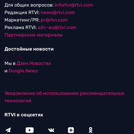
Для общих вопросов:
Infortvi@rtvi.com
Редакция RTVI:
news@rtvi.com
Маркетинг/PR:
pr@rtvi.com
Реклама RTVI:
adv-eu@rtvi.com
Партнерские материалы
Достойные новости
Мы в
Дзен.Новостях
и
Google.News
Уведомление об использовании рекомендательных
технологий
RTVI в соцсетях