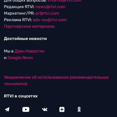
Для общих вопросов:
Infortvi@rtvi.com
Редакция RTVI:
news@rtvi.com
Маркетинг/PR:
pr@rtvi.com
Реклама RTVI:
adv-eu@rtvi.com
Партнерские материалы
Достойные новости
Мы в
Дзен.Новостях
и
Google.News
Уведомление об использовании рекомендательных
технологий
RTVI в соцсетях