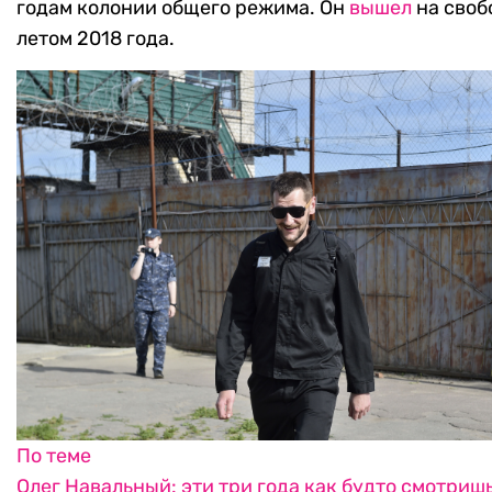
годам колонии общего режима. Он
вышел
на своб
летом 2018 года.
По теме
Олег Навальный: эти три года как будто смотриш