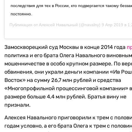
последствия для тех в России, кто подвергается такому безз
постоянно.
Публикация от
Алексей Навальный
(@navalny)
9 Апр 2019 в 1:2
Замоскворецкий суд Москвы в конце 2014 года
п
политика и его брата Олега Навального виновным
мошенничестве в особо крупном размере. По вер
обвинения, они украли деньги компании «Ив Рош
Восток» на сумму 26,7 млн рублей и средства
«Многопрофильной процессинговой компании» 
размере больше 4,4 млн рублей. Братья вину не
признали.
Алексея Навального приговорили к трем с полов
годам условно, а его брата Олега к трем с полови