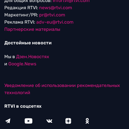
Для общих вопросов:
Infortvi@rtvi.com
Редакция RTVI:
news@rtvi.com
Маркетинг/PR:
pr@rtvi.com
Реклама RTVI:
adv-eu@rtvi.com
Партнерские материалы
Достойные новости
Мы в
Дзен.Новостях
и
Google.News
Уведомление об использовании рекомендательных
технологий
RTVI в соцсетях