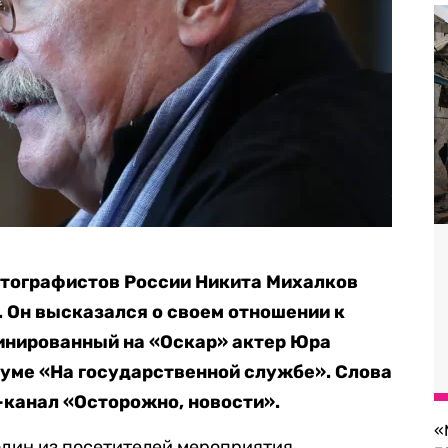
атографистов России Никита Михалков
 Он высказался о своем отношении к
минированный на «Оскар» актер Юра
уме «На государственной службе». Слова
канал «Осторожно, новости».
«
дин из посетителей мероприятия.