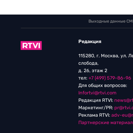
Выходные данные СМ
Редакция
115280, г. Москва, ул. 
слобода,
д. 26, этаж 2
тел:
+7 (499) 579-86-96
Для общих вопросов:
Infortvi@rtvi.com
Редакция RTVI:
news@rt
Маркетинг/PR:
pr@rtvi
Реклама RTVI:
adv-eu@r
Партнерские материа