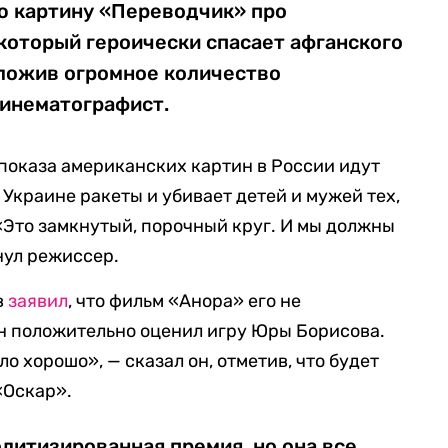
ю картину «Переводчик» про
который героически спасает афганского
оложив огромное количество
кинематографист.
 показа американских картин в России идут
т Украине ракеты и убивает детей и мужей тех,
 «Это замкнутый, порочный круг. И мы должны
нул режиссер.
в
заявил
, что фильм «Анора» его не
 он положительно оценил игру Юры Борисова.
ло хорошо», — сказал он, отметив, что будет
«Оскар».
литизированная премия, но она все