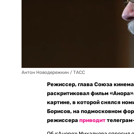
Антон Новодережкин / ТАСС
Режиссер, глава Союза кинем
раскритиковал фильм «Анора».
картине, в которой снялся но
Борисов, на подмосковном фор
режиссера
приводит
телеграм-
Об «Аноре» Михалкова спросил о