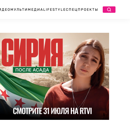
ИДЕО
МУЛЬТИМЕДИА
LIFESTYLE
СПЕЦПРОЕКТЫ