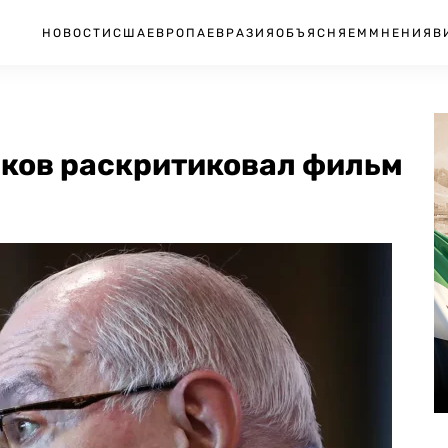
НОВОСТИ
США
ЕВРОПА
ЕВРАЗИЯ
ОБЪЯСНЯЕМ
МНЕНИЯ
В
лков раскритиковал фильм