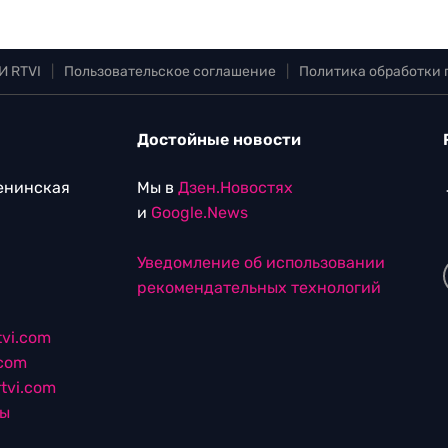
И RTVI
|
Пользовательское соглашение
|
Политика обработки
Достойные новости
Ленинская
Мы в
Дзен.Новостях
и
Google.News
Уведомление об использовании
рекомендательных технологий
vi.com
.com
tvi.com
лы