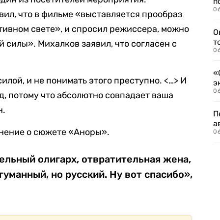
п
06
ил, что в фильме «выставляется прообраз
ативном свете», и спросил режиссера, можно
О
т
й силы». Михалков заявил, что согласен с
06
«
илой, и не понимать этого преступно. <…> И
э
06
рад, потому что абсолютно совпадает ваша
н.
П
а
мнение о сюжете «Аноры».
06
ельный олигарх, отвратительная жена,
гуманный, но русский. Ну вот спасибо»,