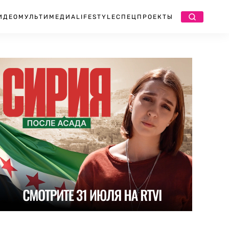
ИДЕО
МУЛЬТИМЕДИА
LIFESTYLE
СПЕЦПРОЕКТЫ