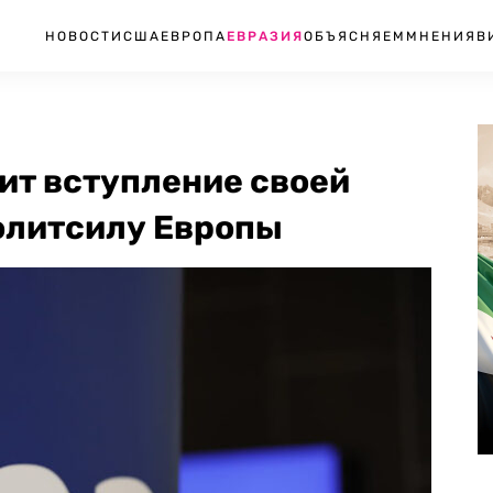
НОВОСТИ
США
ЕВРОПА
ЕВРАЗИЯ
ОБЪЯСНЯЕМ
МНЕНИЯ
В
вит вступление своей
олитсилу Европы