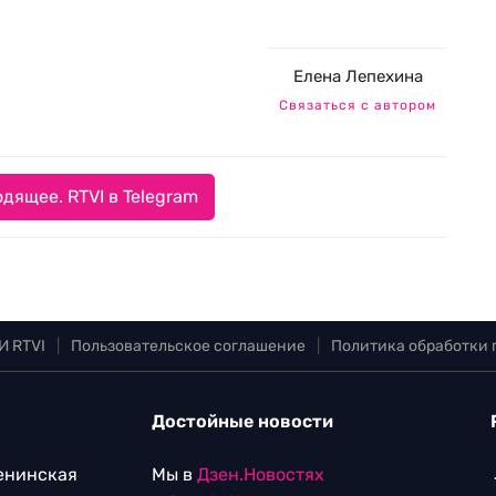
Елена Лепехина
Связаться с автором
дящее. RTVI в Telegram
И RTVI
|
Пользовательское соглашение
|
Политика обработки
Достойные новости
Ленинская
Мы в
Дзен.Новостях