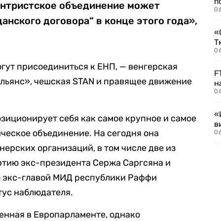
п
ентристское объединение может
0
анского договора“ в конце этого года»,
«
Т
06
огут присоединиться к ЕНП, — венгерская
F
альянс», чешская STAN и правящее движение
н
06
«
зиционирует себя как самое крупное и самое
в
ческое объединение. На сегодня она
06
нерских организаций, в том числе две из
тию экс-президента Сержа Саргсяна и
 экс-главой МИД республики Раффи
тус наблюдателя.
енная в Европарламенте, однако