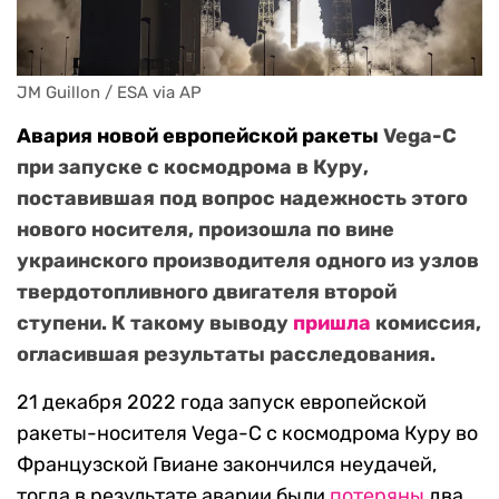
JM Guillon / ESA via AP
Авария новой европейской ракеты
Vega-C
при запуске с космодрома в Куру,
поставившая под вопрос надежность этого
нового носителя, произошла по вине
украинского производителя одного из узлов
твердотопливного двигателя второй
ступени. К такому выводу
пришла
комиссия,
огласившая результаты расследования.
21 декабря 2022 года запуск европейской
ракеты-носителя Vega-C с космодрома Куру во
Французской Гвиане закончился неудачей,
тогда в результате аварии были
потеряны
два