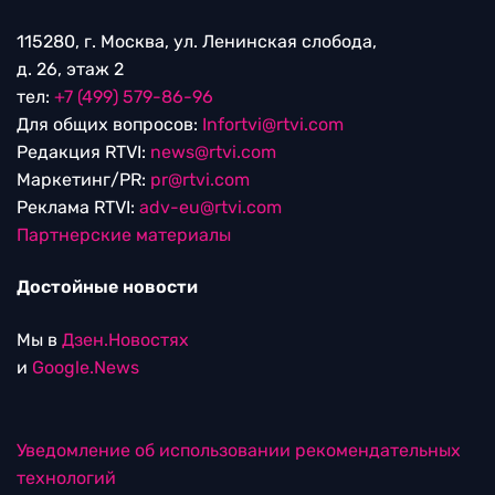
115280, г. Москва, ул. Ленинская слобода,
д. 26, этаж 2
тел:
+7 (499) 579-86-96
Для общих вопросов:
Infortvi@rtvi.com
Редакция RTVI:
news@rtvi.com
Маркетинг/PR:
pr@rtvi.com
Реклама RTVI:
adv-eu@rtvi.com
Партнерские материалы
Достойные новости
Мы в
Дзен.Новостях
и
Google.News
Уведомление об использовании рекомендательных
технологий