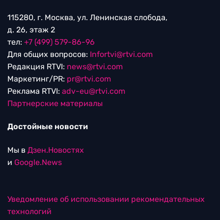
115280, г. Москва, ул. Ленинская слобода,
д. 26, этаж 2
тел:
+7 (499) 579-86-96
Для общих вопросов:
Infortvi@rtvi.com
Редакция RTVI:
news@rtvi.com
Маркетинг/PR:
pr@rtvi.com
Реклама RTVI:
adv-eu@rtvi.com
Партнерские материалы
Достойные новости
Мы в
Дзен.Новостях
и
Google.News
Уведомление об использовании рекомендательных
технологий