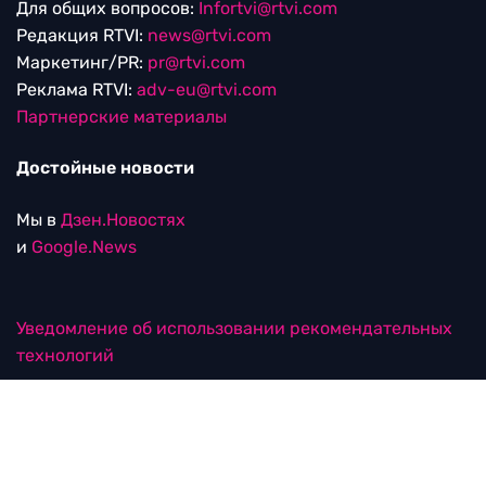
Для общих вопросов:
Infortvi@rtvi.com
Редакция RTVI:
news@rtvi.com
Маркетинг/PR:
pr@rtvi.com
Реклама RTVI:
adv-eu@rtvi.com
Партнерские материалы
Достойные новости
Мы в
Дзен.Новостях
и
Google.News
Уведомление об использовании рекомендательных
технологий
RTVI в соцсетях